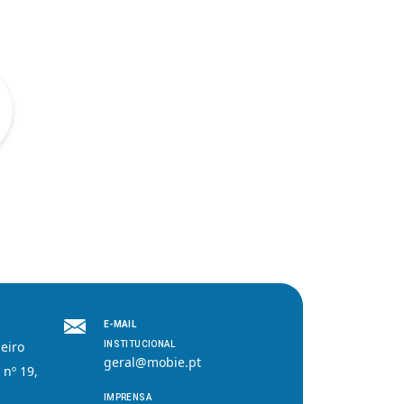
E-MAIL
eiro
INSTITUCIONAL
geral@mobie.pt
 nº 19,
IMPRENSA