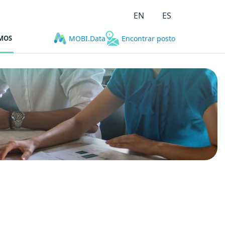
EN
ES
MOS
MOBI.Data
Encontrar posto