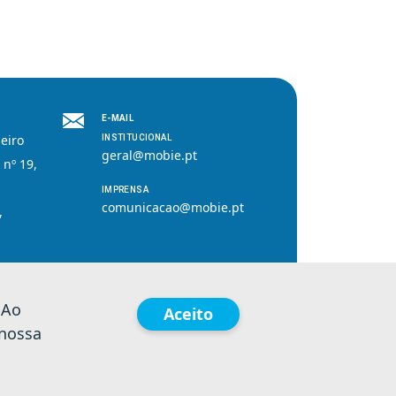
E-MAIL
eiro
INSTITUCIONAL
geral@mobie.pt
 nº 19,
IMPRENSA
comunicacao@mobie.pt
,
 Ao
Aceito
 nossa