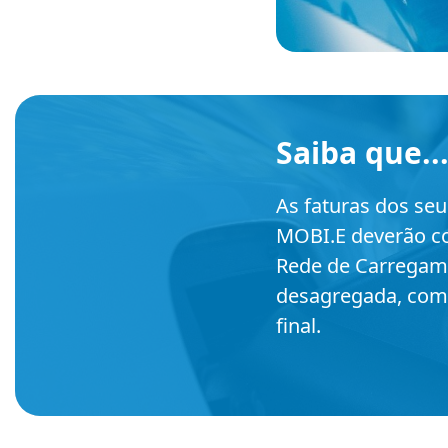
Saiba que..
As faturas dos se
MOBI.E deverão co
Rede de Carregame
desagregada, com 
final.