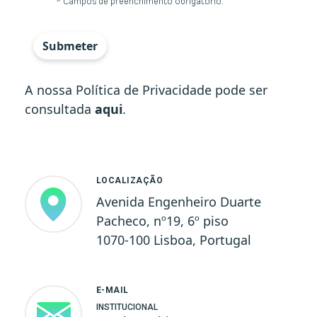
* Campos de preenchimento obrigatório.
<p><span style="color: rgb(31, 55, 65); font-fam
Submeter
A nossa Política de Privacidade pode ser
consultada
aqui
.
LOCALIZAÇÃO
Avenida Engenheiro Duarte
Pacheco, nº19, 6º piso
1070-100 Lisboa, Portugal
E-MAIL
INSTITUCIONAL